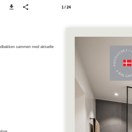
1 / 24
i indbakken sammen med aktuelle
elser