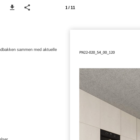
1 / 11
i indbakken sammen med aktuelle
elser